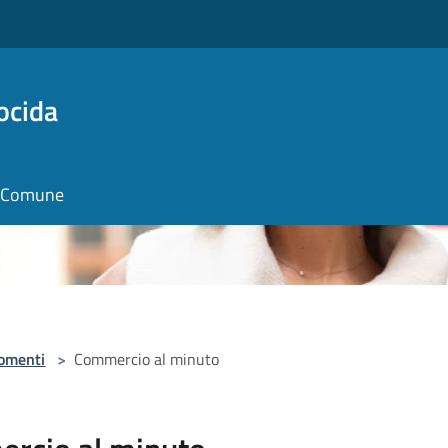
ocida
il Comune
omenti
>
Commercio al minuto