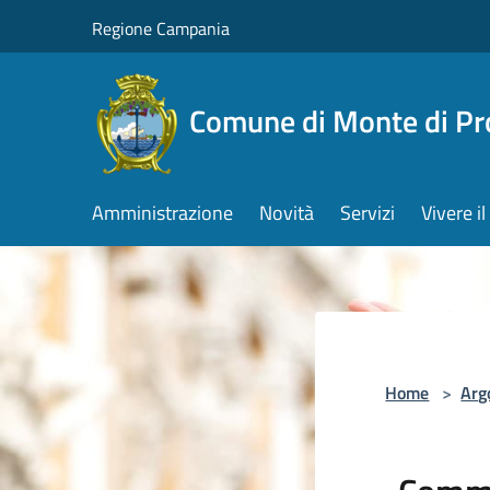
Salta al contenuto principale
Regione Campania
Comune di Monte di Pr
Amministrazione
Novità
Servizi
Vivere 
Home
>
Arg