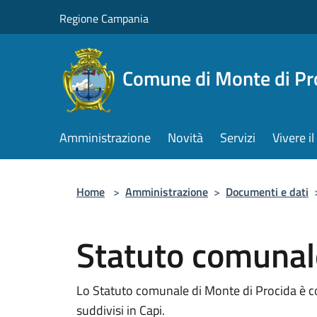
Salta al contenuto principale
Regione Campania
Comune di Monte di Pr
Amministrazione
Novità
Servizi
Vivere 
Home
>
Amministrazione
>
Documenti e dati
Statuto comunal
Lo Statuto comunale di Monte di Procida è comp
suddivisi in Capi.