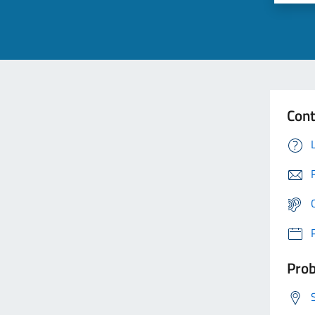
Cont
Prob