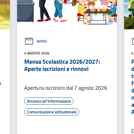
AVVISI
4 AGOSTO 2026
4
Mensa Scolastica 2026/2027:
P
Aperte iscrizioni e rinnovi
d
t
e
f
Apertura iscrizioni dal 7 agosto 2026
d
m
Accesso all'informazione
a
Comunicazione istituzionale
D