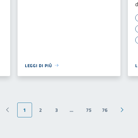
d
LEGGI DI PIÙ
L
1
2
3
...
75
76
Pagina precedente
Pagina 