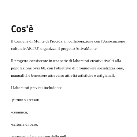
Cos'è
Il Comune di Monte di Procida, in collaborazione con l'Associazione
culturale AR.TU', organizza il progetto AttivaMente.
Il progetto consistente in una serie di laboratori creativi rivolti alla
popolazione over 60, con l'obiettivo di promuovere socializzazione,
manualità e benessere attraverso attività artistiche e artigianali.
I laboratori previsti includono:
-pittura su tessuti;
-ceramica;
-sartoria di base;
-recupero e lavorazione delle pelli.