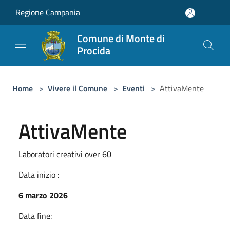
Salta al contenuto principale
Regione Campania
Comune di Monte di
Procida
Home
>
Vivere il Comune
>
Eventi
>
AttivaMente
AttivaMente
Laboratori creativi over 60
Data inizio :
6 marzo 2026
Data fine: