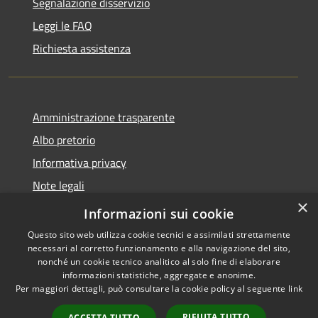
Segnalazione disservizio
Leggi le FAQ
Richiesta assistenza
Amministrazione trasparente
Albo pretorio
Informativa privacy
Note legali
×
Dichiarazione di accessibilità
Informazioni sui cookie
Questo sito web utilizza cookie tecnici e assimilati strettamente
necessari al corretto funzionamento e alla navigazione del sito,
nonché un cookie tecnico analitico al solo fine di elaborare
informazioni statistiche, aggregate e anonime.
RSS
Copyright © 2026 • Comune di
Per maggiori dettagli, può consultare la cookie policy al seguente
link
Accessibilità
Monte di Procida • Powered by
Privacy
Municipium
Accesso
•
RIFIUTA TUTTO
ACCETTA TUTTO