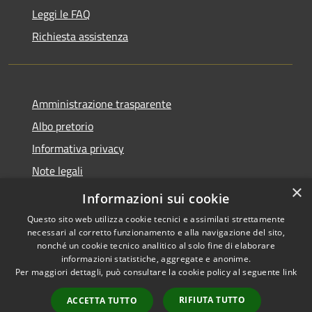
Leggi le FAQ
Richiesta assistenza
Amministrazione trasparente
Albo pretorio
Informativa privacy
Note legali
×
Dichiarazione di accessibilità
Informazioni sui cookie
Questo sito web utilizza cookie tecnici e assimilati strettamente
necessari al corretto funzionamento e alla navigazione del sito,
nonché un cookie tecnico analitico al solo fine di elaborare
informazioni statistiche, aggregate e anonime.
RSS
Copyright © 2026 • Comune di
Per maggiori dettagli, può consultare la cookie policy al seguente
link
Accessibilità
Monte di Procida • Powered by
Privacy
Municipium
Accesso
•
RIFIUTA TUTTO
ACCETTA TUTTO