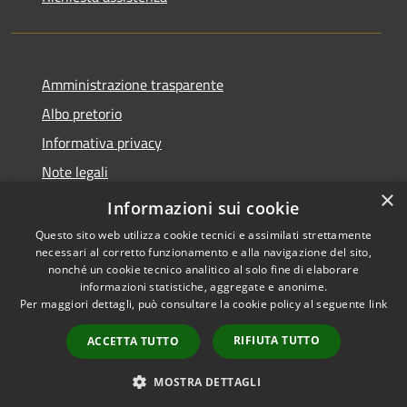
Amministrazione trasparente
Albo pretorio
Informativa privacy
Note legali
×
Dichiarazione di accessibilità
Informazioni sui cookie
Questo sito web utilizza cookie tecnici e assimilati strettamente
necessari al corretto funzionamento e alla navigazione del sito,
nonché un cookie tecnico analitico al solo fine di elaborare
informazioni statistiche, aggregate e anonime.
RSS
Copyright © 2026 • Comune di
Per maggiori dettagli, può consultare la cookie policy al seguente
link
Accessibilità
Monte di Procida • Powered by
Privacy
Municipium
Accesso
•
RIFIUTA TUTTO
ACCETTA TUTTO
Cookie
redazione
Mappa del sito
MOSTRA DETTAGLI