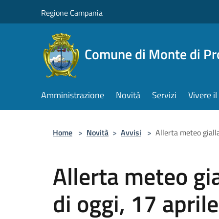
Salta al contenuto principale
Regione Campania
Comune di Monte di Pr
Amministrazione
Novità
Servizi
Vivere 
Home
>
Novità
>
Avvisi
>
Allerta meteo giall
Allerta meteo gia
di oggi, 17 april