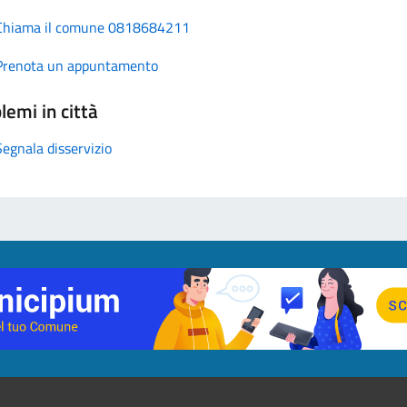
Chiama il comune 0818684211
Prenota un appuntamento
lemi in città
Segnala disservizio