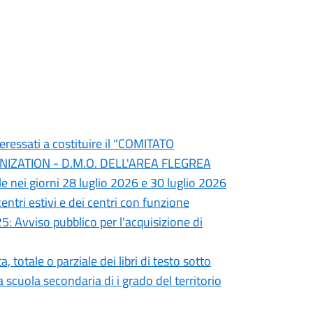
teressati a costituire il "COMITATO
ZATION - D.M.O. DELL'AREA FLEGREA
e nei giorni 28 luglio 2026 e 30 luglio 2026
entri estivi e dei centri con funzione
5: Avviso pubblico per l'acquisizione di
totale o parziale dei libri di testo sotto
la scuola secondaria di i grado del territorio