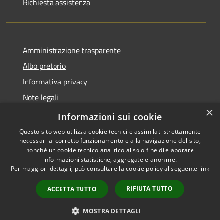
Richiesta assistenza
Amministrazione trasparente
Albo pretorio
Informativa privacy
Note legali
×
Dichiarazione di accessibilità
Informazioni sui cookie
Questo sito web utilizza cookie tecnici e assimilati strettamente
necessari al corretto funzionamento e alla navigazione del sito,
nonché un cookie tecnico analitico al solo fine di elaborare
informazioni statistiche, aggregate e anonime.
RSS
Copyright © 2026 • Comune di
Per maggiori dettagli, può consultare la cookie policy al seguente
link
Accessibilità
Monte di Procida • Powered by
Privacy
Municipium
Accesso
•
RIFIUTA TUTTO
ACCETTA TUTTO
Cookie
redazione
Mappa del sito
MOSTRA DETTAGLI