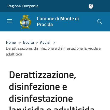
Salta al contenuto principale
Regione Campania
Comune di Monte di
Procida
Home
>
Novità
>
Avvisi
>
Derattizzazione, disinfezione e disinfestazione larvicida e
adulticida
Derattizzazione,
disinfezione e
disinfestazione
larvicida e adulticida