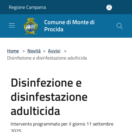
Salta al contenuto principale
Regione Campania
Comune di Monte di
Procida
Home
>
Novità
>
Avvisi
>
Disinfezione e disinfestazione adulticida
Disinfezione e
disinfestazione
adulticida
Intervento programmato per il giorno 11 settembre
2025