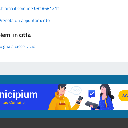
Chiama il comune 0818684211
Prenota un appuntamento
lemi in città
Segnala disservizio