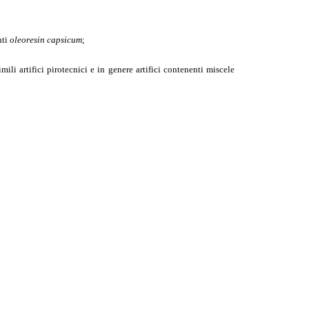
nti
oleoresin capsicum
;
imili artifici pirotecnici e in genere artifici contenenti miscele