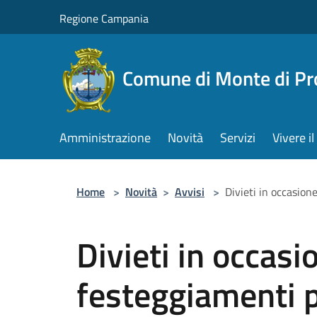
Salta al contenuto principale
Regione Campania
Comune di Monte di Pr
Amministrazione
Novità
Servizi
Vivere 
Home
>
Novità
>
Avvisi
>
Divieti in occasion
Divieti in occasi
festeggiamenti pe