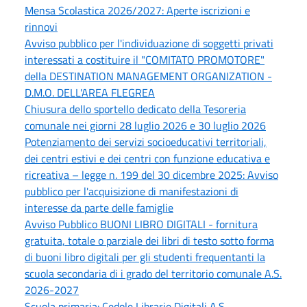
Mensa Scolastica 2026/2027: Aperte iscrizioni e
rinnovi
Avviso pubblico per l'individuazione di soggetti privati
interessati a costituire il "COMITATO PROMOTORE"
della DESTINATION MANAGEMENT ORGANIZATION -
D.M.O. DELL'AREA FLEGREA
Chiusura dello sportello dedicato della Tesoreria
comunale nei giorni 28 luglio 2026 e 30 luglio 2026
Potenziamento dei servizi socioeducativi territoriali,
dei centri estivi e dei centri con funzione educativa e
ricreativa – legge n. 199 del 30 dicembre 2025: Avviso
pubblico per l'acquisizione di manifestazioni di
interesse da parte delle famiglie
Avviso Pubblico BUONI LIBRO DIGITALI - fornitura
gratuita, totale o parziale dei libri di testo sotto forma
di buoni libro digitali per gli studenti frequentanti la
scuola secondaria di i grado del territorio comunale A.S.
2026-2027
Scuola primaria: Cedole Librarie Digitali A.S.