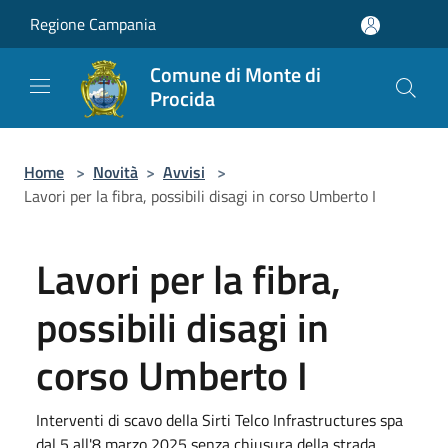
Salta al contenuto principale
Regione Campania
Comune di Monte di
Procida
Home
>
Novità
>
Avvisi
>
Lavori per la fibra, possibili disagi in corso Umberto I
Lavori per la fibra,
possibili disagi in
corso Umberto I
Interventi di scavo della Sirti Telco Infrastructures spa
dal 5 all'8 marzo 2025 senza chiusura della strada