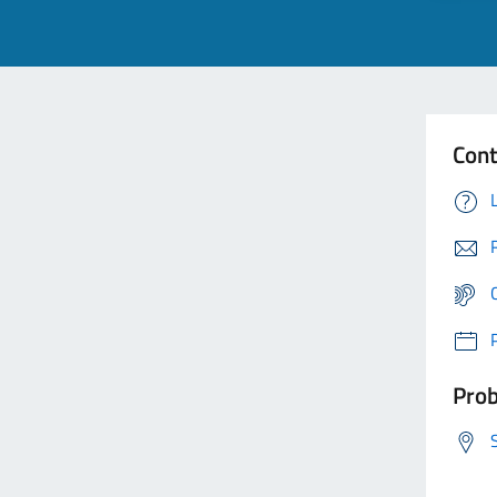
Cont
Prob