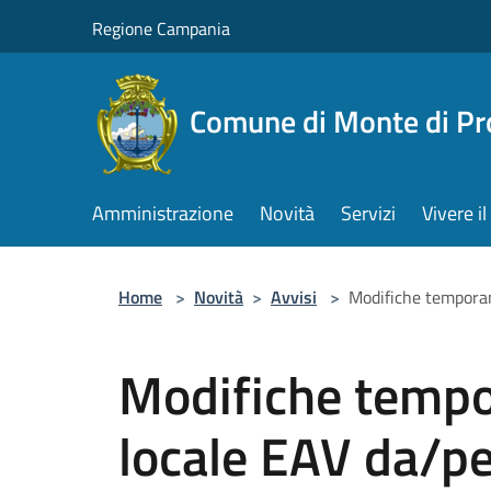
Salta al contenuto principale
Regione Campania
Comune di Monte di Pr
Amministrazione
Novità
Servizi
Vivere 
Home
>
Novità
>
Avvisi
>
Modifiche temporan
Modifiche tempo
locale EAV da/pe