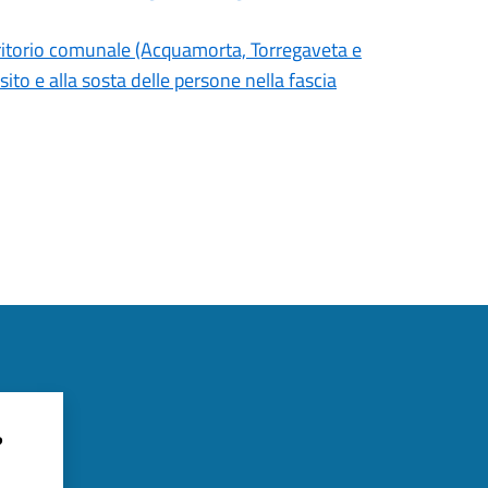
territorio comunale (Acquamorta, Torregaveta e
ito e alla sosta delle persone nella fascia
?