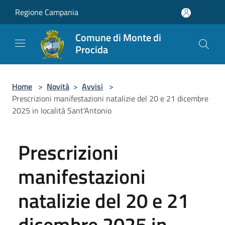
Salta al contenuto principale
Regione Campania
Comune di Monte di
Procida
Home
>
Novità
>
Avvisi
>
Prescrizioni manifestazioni natalizie del 20 e 21 dicembre
2025 in località Sant'Antonio
Prescrizioni
manifestazioni
natalizie del 20 e 21
dicembre 2025 in