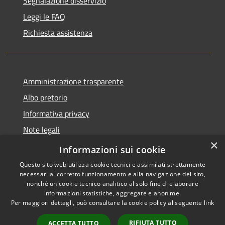
Segnalazione disservizio
Leggi le FAQ
Richiesta assistenza
Amministrazione trasparente
Albo pretorio
Informativa privacy
Note legali
×
Dichiarazione di accessibilità
Informazioni sui cookie
Questo sito web utilizza cookie tecnici e assimilati strettamente
necessari al corretto funzionamento e alla navigazione del sito,
nonché un cookie tecnico analitico al solo fine di elaborare
informazioni statistiche, aggregate e anonime.
RSS
Copyright © 2026 • Comune di
Per maggiori dettagli, può consultare la cookie policy al seguente
link
Accessibilità
Monte di Procida • Powered by
Privacy
Municipium
Accesso
•
RIFIUTA TUTTO
ACCETTA TUTTO