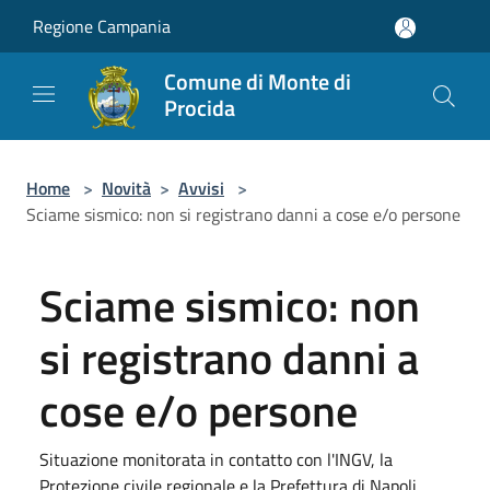
Salta al contenuto principale
Regione Campania
Comune di Monte di
Procida
Home
>
Novità
>
Avvisi
>
Sciame sismico: non si registrano danni a cose e/o persone
Sciame sismico: non
si registrano danni a
cose e/o persone
Situazione monitorata in contatto con l'INGV, la
Protezione civile regionale e la Prefettura di Napoli