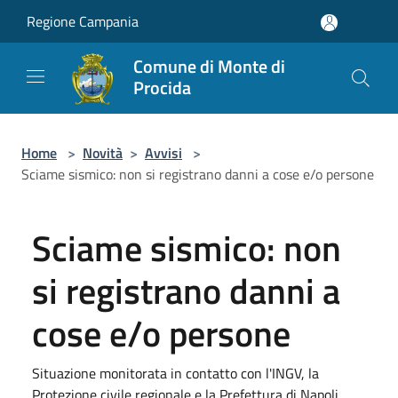
Salta al contenuto principale
Regione Campania
Comune di Monte di
Procida
Home
>
Novità
>
Avvisi
>
Sciame sismico: non si registrano danni a cose e/o persone
Sciame sismico: non
si registrano danni a
cose e/o persone
Situazione monitorata in contatto con l'INGV, la
Protezione civile regionale e la Prefettura di Napoli