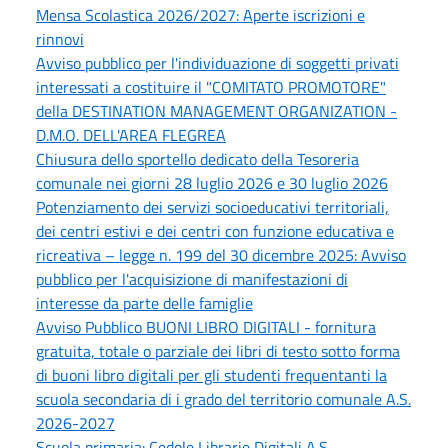
Mensa Scolastica 2026/2027: Aperte iscrizioni e
rinnovi
Avviso pubblico per l'individuazione di soggetti privati
interessati a costituire il "COMITATO PROMOTORE"
della DESTINATION MANAGEMENT ORGANIZATION -
D.M.O. DELL'AREA FLEGREA
Chiusura dello sportello dedicato della Tesoreria
comunale nei giorni 28 luglio 2026 e 30 luglio 2026
Potenziamento dei servizi socioeducativi territoriali,
dei centri estivi e dei centri con funzione educativa e
ricreativa – legge n. 199 del 30 dicembre 2025: Avviso
pubblico per l'acquisizione di manifestazioni di
interesse da parte delle famiglie
Avviso Pubblico BUONI LIBRO DIGITALI - fornitura
gratuita, totale o parziale dei libri di testo sotto forma
di buoni libro digitali per gli studenti frequentanti la
scuola secondaria di i grado del territorio comunale A.S.
2026-2027
Scuola primaria: Cedole Librarie Digitali A.S.