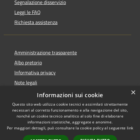
Segnalazione disservizio
Leggi le FAQ
Richiesta assistenza
Amministrazione trasparente
Albo pretorio
Informativa privacy
Note legali
×
Dichiarazione di accessibilità
Informazioni sui cookie
Questo sito web utilizza cookie tecnici e assimilati strettamente
necessari al corretto funzionamento e alla navigazione del sito,
nonché un cookie tecnico analitico al solo fine di elaborare
informazioni statistiche, aggregate e anonime.
RSS
Copyright © 2026 • Comune di
Per maggiori dettagli, può consultare la cookie policy al seguente
link
Accessibilità
Monte di Procida • Powered by
Privacy
Municipium
Accesso
•