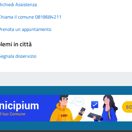
Richiedi Assistenza
Chiama il comune 0818684211
Prenota un appuntamento
lemi in città
Segnala disservizio