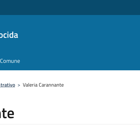
ocida
il Comune
trativo
>
Valeria Carannante
nte