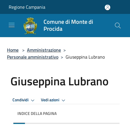
Salta al contenuto principale
Regione Campania
Comune di Monte di
Procida
Home
>
Amministrazione
>
Personale amministrativo
>
Giuseppina Lubrano
Giuseppina Lubrano
Condividi
Vedi azioni
INDICE DELLA PAGINA