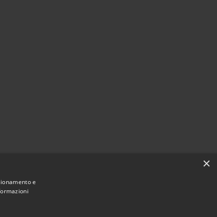
×
nzionamento e
nformazioni