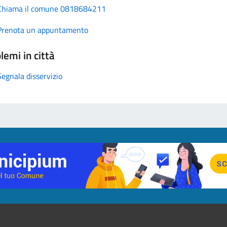
Chiama il comune 0818684211
Prenota un appuntamento
lemi in città
Segnala disservizio