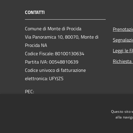
CONTATTI
Comune di Monte di Procida
Prenotaz
Via Panoramica 10, 80070, Monte di
Segnalazi
Procida NA
Leggi le 
Codice Fiscale: 80100130634
Richiesta
Partita IVA: 00548810639
Codice univoco di fatturazione
elettronica: UFYJZS
PEC:
protocollo@pec.comune.montediprocida.na.it
Centralino Unico:
0818684211
Questo sito 
alla navig