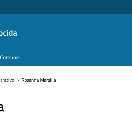
ocida
il Comune
trativo
>
Rosanna Marsilia
a