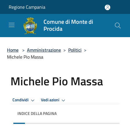
Salta al contenuto principale
Regione Campania
Comune di Monte di
Procida
Home
>
Amministrazione
>
Politici
>
Michele Pio Massa
Michele Pio Massa
Condividi
Vedi azioni
INDICE DELLA PAGINA