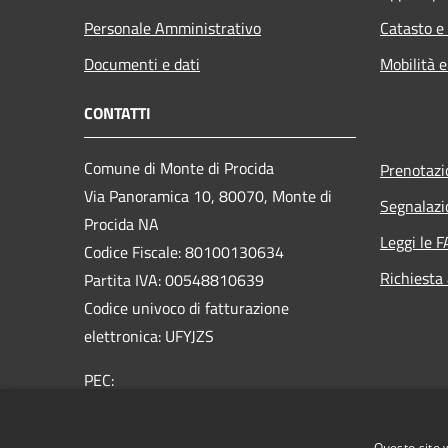
Personale Amministrativo
Catasto e
Documenti e dati
Mobilità e
CONTATTI
Comune di Monte di Procida
Prenotaz
Via Panoramica 10, 80070, Monte di
Segnalazi
Procida NA
Leggi le 
Codice Fiscale: 80100130634
Richiesta
Partita IVA: 00548810639
Codice univoco di fatturazione
elettronica: UFYJZS
PEC:
protocollo@pec.comune.montediprocida.na.it
Centralino Unico:
0818684211
Questo sito 