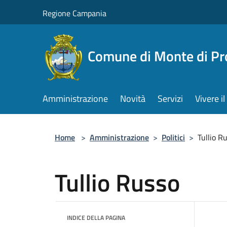
Salta al contenuto principale
Regione Campania
Comune di Monte di Pr
Amministrazione
Novità
Servizi
Vivere 
Home
>
Amministrazione
>
Politici
>
Tullio R
Tullio Russo
INDICE DELLA PAGINA