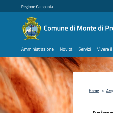
Salta al contenuto principale
Regione Campania
Comune di Monte di Pr
Amministrazione
Novità
Servizi
Vivere 
Home
>
Arg