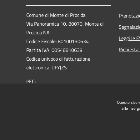
Comune di Monte di Procida
Prenotaz
Via Panoramica 10, 80070, Monte di
Segnalazi
Procida NA
Leggi le 
Codice Fiscale: 80100130634
Richiesta
Partita IVA: 00548810639
Codice univoco di fatturazione
elettronica: UFYJZS
PEC:
protocollo@pec.comune.montediprocida.na.it
Centralino Unico:
0818684211
Questo sito 
alla navig
RSS
Accessibilità
Privacy
Cookie
Mappa de