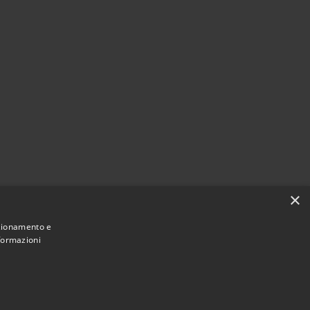
×
nzionamento e
nformazioni
Municipium
Accesso
 di Monte di Procida • Powered by
•