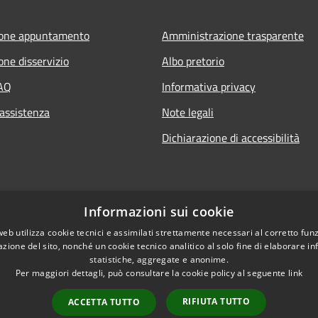
ione appuntamento
Amministrazione trasparente
one disservizio
Albo pretorio
FAQ
Informativa privacy
 assistenza
Note legali
Dichiarazione di accessibilità
Informazioni sui cookie
web utilizza cookie tecnici e assimilati strettamente necessari al corretto fu
azione del sito, nonché un cookie tecnico analitico al solo fine di elaborare i
statistiche, aggregate e anonime.
Per maggiori dettagli, può consultare la cookie policy al seguente
link
RIFIUTA TUTTO
ACCETTA TUTTO
l sito
Copyright © 2026 • Comune