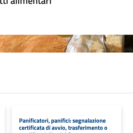
ti alimentari
Panificatori, panifici: segnalazione
certificata di avvio, trasferimento o