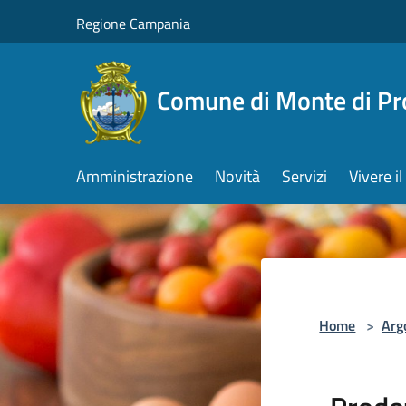
Salta al contenuto principale
Regione Campania
Comune di Monte di Pr
Amministrazione
Novità
Servizi
Vivere 
Home
>
Arg