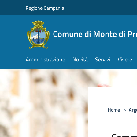
Salta al contenuto principale
Regione Campania
Comune di Monte di Pr
Amministrazione
Novità
Servizi
Vivere 
Home
>
Arg