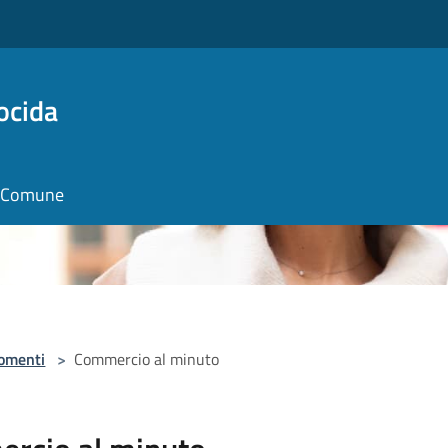
ocida
il Comune
omenti
>
Commercio al minuto