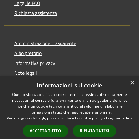
Leggi le FAQ
Richiesta assistenza
Amministrazione trasparente
Albo pretorio
Informativa privacy
Note legali
×
Dichiarazione di accessibilità
Informazioni sui cookie
Questo sito web utilizza cookie tecnici e assimilati strettamente
necessari al corretto funzionamento e alla navigazione del sito,
nonché un cookie tecnico analitico al solo fine di elaborare
informazioni statistiche, aggregate e anonime.
RSS
Copyright © 2026 • Comune di
Per maggiori dettagli, può consultare la cookie policy al seguente
link
Accessibilità
Monte di Procida • Powered by
Privacy
Municipium
Accesso
•
RIFIUTA TUTTO
ACCETTA TUTTO
Cookie
redazione