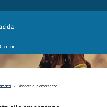
ocida
il Comune
omenti
>
Risposta alle emergenze