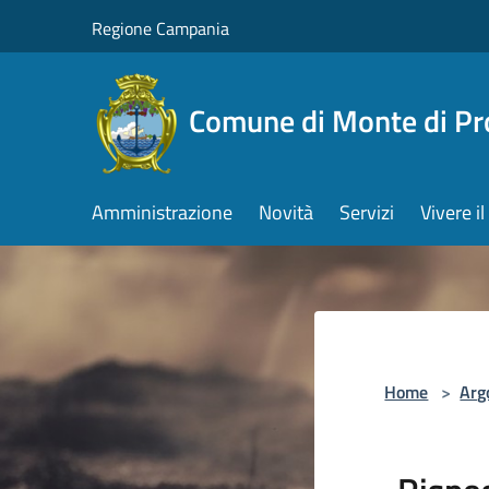
Salta al contenuto principale
Regione Campania
Comune di Monte di Pr
Amministrazione
Novità
Servizi
Vivere 
Home
>
Arg