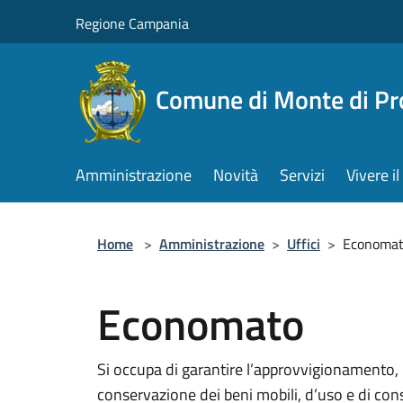
Salta al contenuto principale
Regione Campania
Comune di Monte di Pr
Amministrazione
Novità
Servizi
Vivere 
Home
>
Amministrazione
>
Uffici
>
Economa
Economato
Si occupa di garantire l’approvvigionamento, l
conservazione dei beni mobili, d’uso e di con