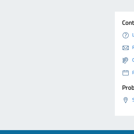
Cont
Prob