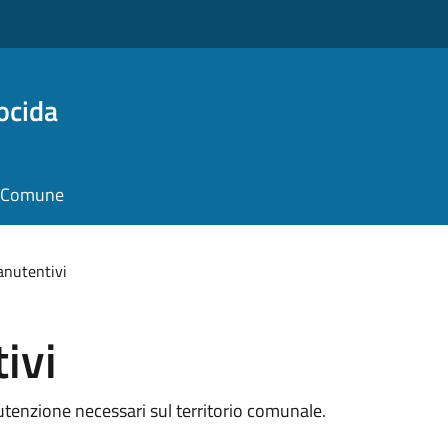
ocida
il Comune
anutentivi
ivi
anutenzione necessari sul territorio comunale.