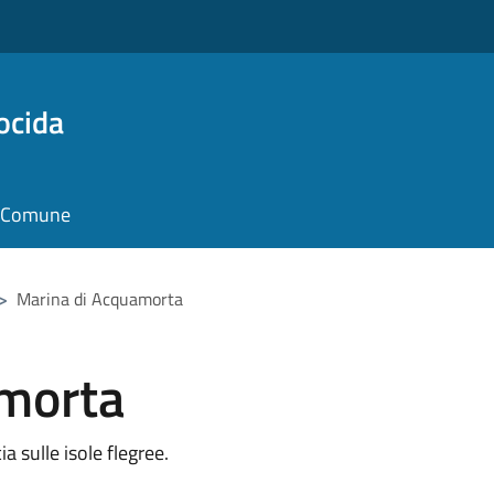
ocida
il Comune
>
Marina di Acquamorta
morta
a sulle isole flegree.