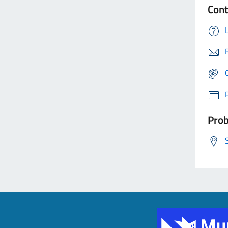
Cont
Prob