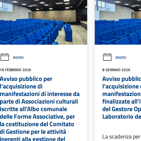
AVVISI
AVVISI
16 FEBBRAIO 2026
8 GENNAIO 2026
Avviso pubblico per
Avviso pubbli
l’acquisizione di
l’acquisizione 
manifestazioni di interesse da
manifestazioni
parte di Associazioni culturali
finalizzate all
iscritte all’Albo comunale
del Gestore Op
delle Forme Associative, per
Laboratorio del
la costituzione del Comitato
di Gestione per le attività
La scadenza per
inerenti alla gestione del