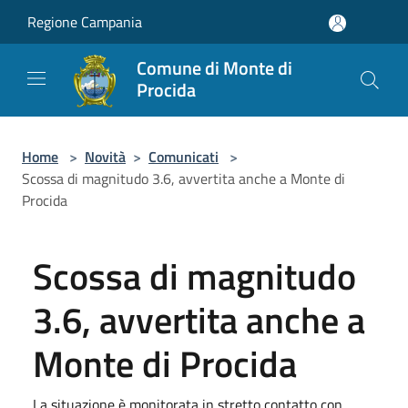
Salta al contenuto principale
Regione Campania
Comune di Monte di
Procida
Home
>
Novità
>
Comunicati
>
Scossa di magnitudo 3.6, avvertita anche a Monte di
Procida
Scossa di magnitudo
3.6, avvertita anche a
Monte di Procida
La situazione è monitorata in stretto contatto con