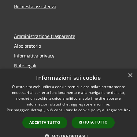
Richiesta assistenza
Amministrazione trasparente
Albo pretorio
Informativa privacy
Note legali
×
Dichiarazione di accessibilità
Informazioni sui cookie
Questo sito web utilizza cookie tecnici e assimilati strettamente
necessari al corretto funzionamento e alla navigazione del sito,
nonché un cookie tecnico analitico al solo fine di elaborare
informazioni statistiche, aggregate e anonime.
RSS
Copyright © 2026 • Comune di
Per maggiori dettagli, può consultare la cookie policy al seguente
link
Accessibilità
Monte di Procida • Powered by
Privacy
Municipium
Accesso
•
RIFIUTA TUTTO
ACCETTA TUTTO
Cookie
redazione
Mappa del sito
MOSTRA DETTAGLI