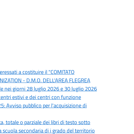
teressati a costituire il "COMITATO
ZATION - D.M.O. DELL'AREA FLEGREA
e nei giorni 28 luglio 2026 e 30 luglio 2026
entri estivi e dei centri con funzione
5: Avviso pubblico per l'acquisizione di
totale o parziale dei libri di testo sotto
la scuola secondaria di i grado del territorio