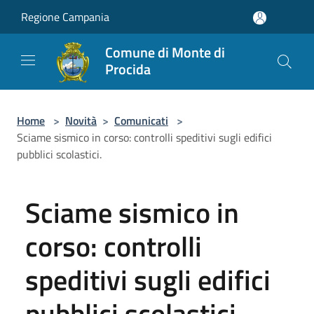
Salta al contenuto principale
Regione Campania
Comune di Monte di
Procida
Home
>
Novità
>
Comunicati
>
Sciame sismico in corso: controlli speditivi sugli edifici
pubblici scolastici.
Sciame sismico in
corso: controlli
speditivi sugli edifici
pubblici scolastici.