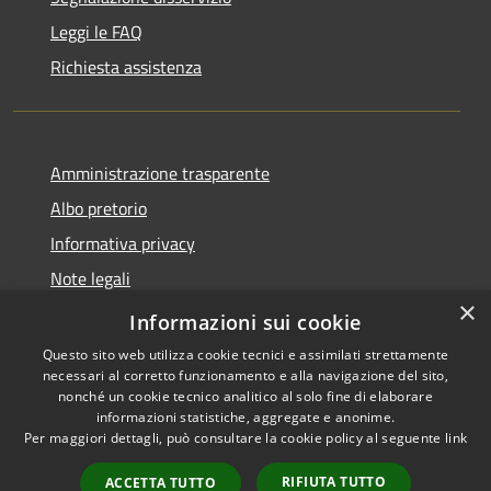
Leggi le FAQ
Richiesta assistenza
Amministrazione trasparente
Albo pretorio
Informativa privacy
Note legali
×
Dichiarazione di accessibilità
Informazioni sui cookie
Questo sito web utilizza cookie tecnici e assimilati strettamente
necessari al corretto funzionamento e alla navigazione del sito,
nonché un cookie tecnico analitico al solo fine di elaborare
informazioni statistiche, aggregate e anonime.
RSS
Copyright © 2026 • Comune di
Per maggiori dettagli, può consultare la cookie policy al seguente
link
Accessibilità
Monte di Procida • Powered by
Privacy
Municipium
Accesso
•
RIFIUTA TUTTO
ACCETTA TUTTO